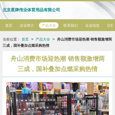
北京星牌伟业体育用品有限公司
首页
企业简介
产品大全
联系我们
企业信息
访客
>
>
当前位置：
首页
产品大全
舟山消费市场迎热潮 销售额激增两
三成，国补叠加点燃采购热情
舟山消费市场迎热潮 销售额激增两
三成，国补叠加点燃采购热情